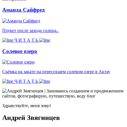
Аманда Сайфред
Пхукет после захода солнца..
Ч И Т А Т Ь
Солевое озеро
Съёмка на закате на пересохшем солевом озере в Актау
Ч И Т А Т Ь
Здравствуйте, меня зовут
Андрей Звягинцев